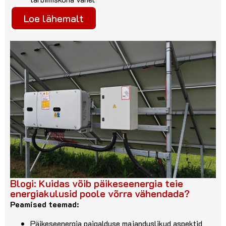
Loe lähemalt
Blogi: Kuidas võib päikeseenergia teie
energiakulusid poole võrra vähendada?
Peamised teemad:
Päikeseenergia paigalduse majanduslikud aspektid