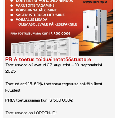
PRIA toetus toiduainetetööstustele
Taotlusvoor oli avatud 27. augustist – 10. septembrini
2025
Toetust anti 15-50% toetatava tegevuse abikõlblikest
kuludest
PRIA toetussumma kuni 3 500 000€
Taotlusvoor on LÕPPENUD!