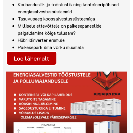
Kaubanduslik ja tööstuslik ning konteineripõhised
energiasalvestussüsteemid
Tasuvusaeg koossalvestussüsteemiga
Millisele ettevõttele on päikesepaneelide
paigaldamine kõige tulusam?
Hübriidinverter eramule
Päikesepark ilma võrku müümata
Loe lähemalt