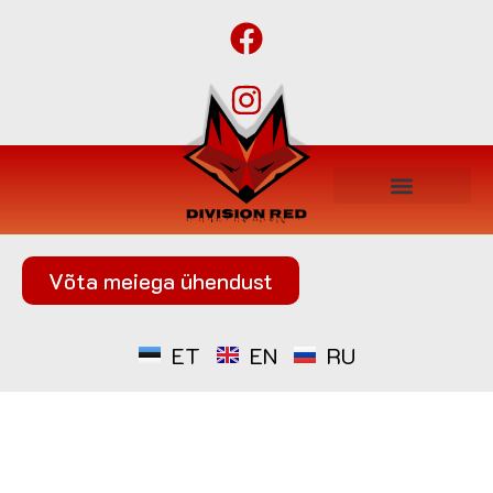
Võta meiega ühendust
ET
EN
RU