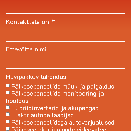
Kontakttelefon
Ettevõtte nimi
Huvipakkuv lahendus
Päikesepaneelide müük ja paigaldus
Päikesepaneelide monitooring ja
hooldus
Hübriidinverterid ja akupangad
Elektriautode laadijad
Päikesepaneelidega autovarjualused
Päikeseelektrijaamade videovalve