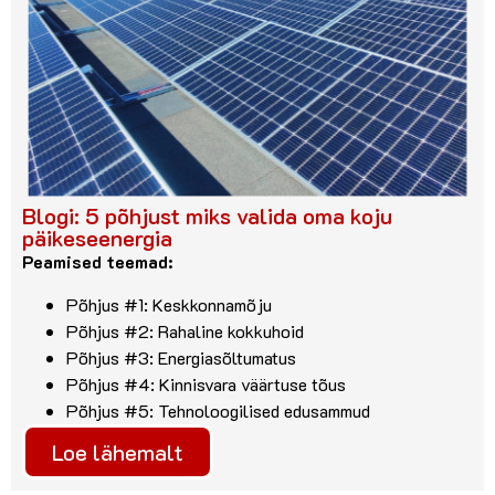
Blogi: 5 põhjust miks valida oma koju
päikeseenergia
Peamised teemad:
Põhjus #1: Keskkonnamõju
Põhjus #2: Rahaline kokkuhoid
Põhjus #3: Energiasõltumatus
Põhjus #4: Kinnisvara väärtuse tõus
Põhjus #5: Tehnoloogilised edusammud
Loe lähemalt