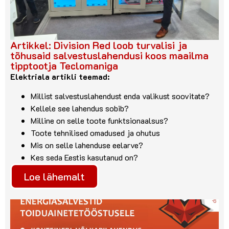
Artikkel: Division Red loob turvalisi ja
tõhusaid salvestuslahendusi koos maailma
tipptootja Teclomaniga
Elektriala artikli teemad:
Millist salvestuslahendust enda valikust soovitate?
Kellele see lahendus sobib?
Milline on selle toote funktsionaalsus?
Toote tehnilised omadused ja ohutus
Mis on selle lahenduse eelarve?
Kes seda Eestis kasutanud on?
Loe lähemalt