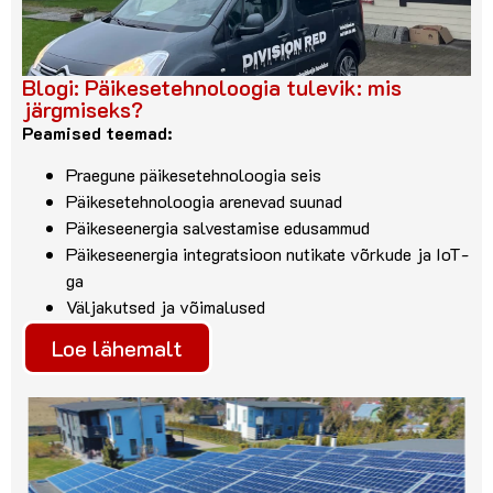
Blogi: Päikesetehnoloogia tulevik: mis
järgmiseks?
Peamised teemad:
Praegune päikesetehnoloogia seis
Päikesetehnoloogia arenevad suunad
Päikeseenergia salvestamise edusammud
Päikeseenergia integratsioon nutikate võrkude ja IoT-
ga
Väljakutsed ja võimalused
Loe lähemalt