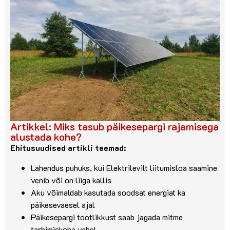
Artikkel: Miks tasub päikesepargi rajamisega
alustada kohe?
Ehitusuudised artikli teemad:
Lahendus puhuks, kui Elektrilevilt liitumisloa saamine
venib või on liiga kallis
Aku võimaldab kasutada soodsat energiat ka
päikesevaesel ajal
Päikesepargi tootlikkust saab jagada mitme
tarbimiskoha vahel