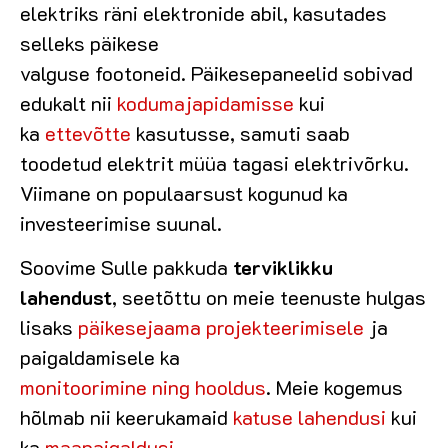
elektriks räni elektronide abil, kasutades
selleks päikese
valguse footoneid. Päikesepaneelid sobivad
edukalt nii
kodumajapidamisse
kui
ka
ettevõtte
kasutusse, samuti saab
toodetud elektrit müüa tagasi elektrivõrku.
Viimane on populaarsust kogunud ka
investeerimise suunal.
Soovime Sulle pakkuda
terviklikku
lahendust
, seetõttu on meie teenuste hulgas
lisaks
päikesejaama projekteerimisele
ja
paigaldamisele ka
monitoorimine ning hooldus
. Meie kogemus
hõlmab nii keerukamaid
katuse
lahendusi
kui
ka
maapaigaldusi
.