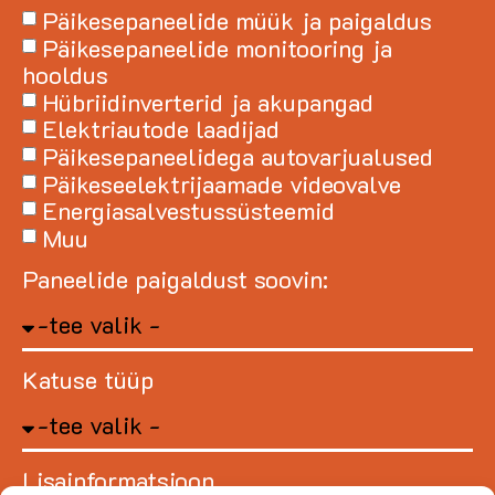
Päikesepaneelide müük ja paigaldus
Päikesepaneelide monitooring ja
hooldus
Hübriidinverterid ja akupangad
Elektriautode laadijad
Päikesepaneelidega autovarjualused
Päikeseelektrijaamade videovalve
Energiasalvestussüsteemid
Muu
Paneelide paigaldust soovin:
Katuse tüüp
Lisainformatsioon