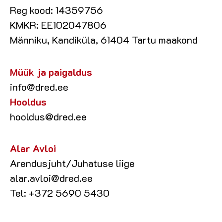
Reg kood: 14359756
KMKR: EE102047806
Männiku, Kandiküla, 61404 Tartu maakond
Müük ja paigaldus
info@dred.ee
Hooldus
hooldus@dred.ee
Alar Avloi
Arendusjuht/Juhatuse liige
alar.avloi@dred.ee
Tel: +372 5690 5430