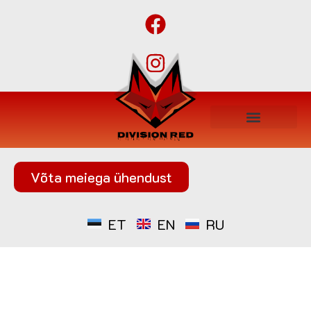
Võta meiega ühendust
ET
EN
RU