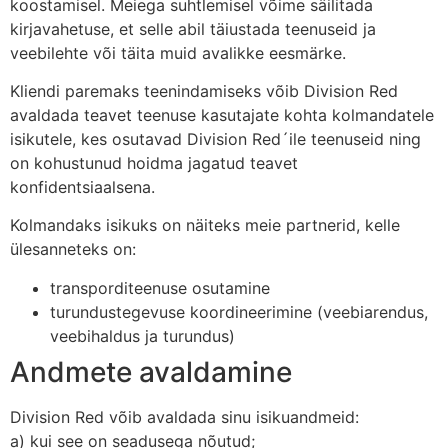
koostamisel. Meiega suhtlemisel võime säilitada
kirjavahetuse, et selle abil täiustada teenuseid ja
veebilehte või täita muid avalikke eesmärke.
Kliendi paremaks teenindamiseks võib Division Red
avaldada teavet teenuse kasutajate kohta kolmandatele
isikutele, kes osutavad Division Red´ile teenuseid ning
on kohustunud hoidma jagatud teavet
konfidentsiaalsena.
Kolmandaks isikuks on näiteks meie partnerid, kelle
ülesanneteks on:
transporditeenuse osutamine
turundustegevuse koordineerimine (veebiarendus,
veebihaldus ja turundus)
Andmete avaldamine
Division Red võib avaldada sinu isikuandmeid:
a) kui see on seadusega nõutud;