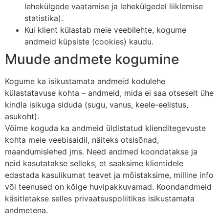
lehekülgede vaatamise ja lehekülgedel liiklemise
statistika).
Kui klient külastab meie veebilehte, kogume
andmeid küpsiste (cookies) kaudu.
Muude andmete kogumine
Kogume ka isikustamata andmeid kodulehe
külastatavuse kohta – andmeid, mida ei saa otseselt ühe
kindla isikuga siduda (sugu, vanus, keele-eelistus,
asukoht).
Võime koguda ka andmeid üldistatud klienditegevuste
kohta meie veebisaidil, näiteks otsisõnad,
maandumislehed jms. Need andmed koondatakse ja
neid kasutatakse selleks, et saaksime klientidele
edastada kasulikumat teavet ja mõistaksime, milline info
või teenused on kõige huvipakkuvamad. Koondandmeid
käsitletakse selles privaatsuspoliitikas isikustamata
andmetena.