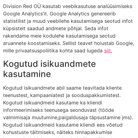
Division Red OÜ kasutab veebikasutuse analüüsimiseks
Google Analytics’it. Google Analytics genereerib
statistilist ja muud veebilehe kasutamisega seotud infot
küpsistelt saadud andmete põhjal. Seda infot
rakendame meie kodulehe kasutamisega seotud
aruannete koostamiseks. Sellist teavet hoiustab Google,
mille privaatsuspoliitika kohta saad lugeda
siit.
Kogutud isikuandmete
kasutamine
Kogutud isikuandmete abil saame teavitada kliente
teenustest, kampaaniatest ja sooduspakkumistest.
Kogutud isikuandmeid kasutame ka kliendi
informeerimiseks teenusega seonduvast (tööde
valmimisaja muutumine,paigaldusaja täpsustamine jms).
Kogutud isikuandmeid kasutame kliendi ees võetud
kohustuste täitmiseks, näiteks hinnapakkumise