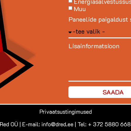
Energiasalvestussü
Muu
Paneelide paigaldust 
Lisainformatsioon
SAADA
Privaatsustingimused
 Red OÜ | E-mail: info@dred.ee | Tel: + 372 5880 668