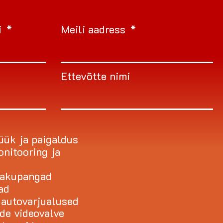
i
Meili aadress
Ettevõtte nimi
üük ja paigaldus
nitooring ja
a akupangad
ad
 autovarjualused
de videovalve