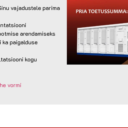
Sinu vajadustele parima
entatsiooni
ootmise arendamiseks
i ka paigalduse
tatsiooni kogu
ehe vormi