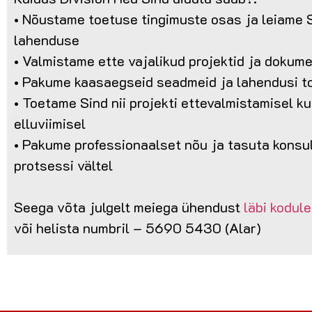
• Nõustame toetuse tingimuste osas ja leiame 
lahenduse
• Valmistame ette vajalikud projektid ja dokum
• Pakume kaasaegseid seadmeid ja lahendusi t
• Toetame Sind nii projekti ettevalmistamisel ku
elluviimisel
• Pakume professionaalset nõu ja tasuta konsul
protsessi vältel
Seega võta julgelt meiega ühendust
läbi kodul
või helista numbril – 5690 5430 (Alar)