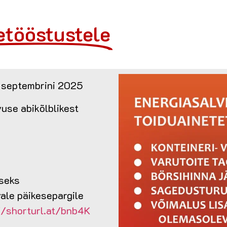
etööstustele
. septembrini 2025
use abikõlblikest
iseks
ale päikesepargile
//shorturl.at/bnb4K