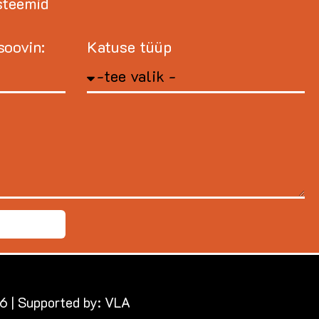
steemid
soovin:
Katuse tüüp
6 | Supported by:
VLA