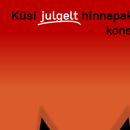
Küsi
julgelt
hinnapa
kons