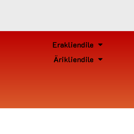
Erakliendile
Ärikliendile