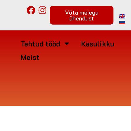
Võta meiega
ühendust
Tehtud tööd
Kasulikku
Meist