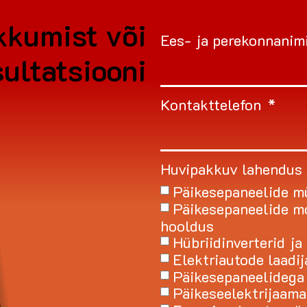
kkumist või
Ees- ja perekonnanim
ultatsiooni
Kontakttelefon
Huvipakkuv lahendus
Päikesepaneelide m
Päikesepaneelide mo
hooldus
Hübriidinverterid j
Elektriautode laadij
Päikesepaneelidega
Päikeseelektrijaama