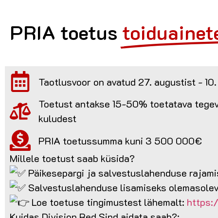
PRIA toetus
toiduainet
Taotlusvoor on avatud 27. augustist - 10
Toetust antakse 15-50% toetatava tegev
kuludest
PRIA toetussumma kuni 3 500 000€
Millele toetust saab küsida?
Päikesepargi ja salvestuslahenduse rajam
Salvestuslahenduse lisamiseks olemasolev
Loe toetuse tingimustest lähemalt:
https:
Kuidas Division Red Sind aidata saab?: